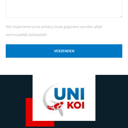
Wij respecteren jouw privacy. Jouw gegevens worden altijd
vertrouwelijk behandeld.
VERZENDEN