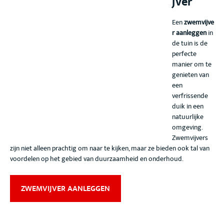
jver
Een
zwemvijve
r aanleggen
in
de tuin is de
perfecte
manier om te
genieten van
een
verfrissende
duik in een
natuurlijke
omgeving.
Zwemvijvers
zijn niet alleen prachtig om naar te kijken, maar ze bieden ook tal van
voordelen op het gebied van duurzaamheid en onderhoud.
ZWEMVIJVER AANLEGGEN