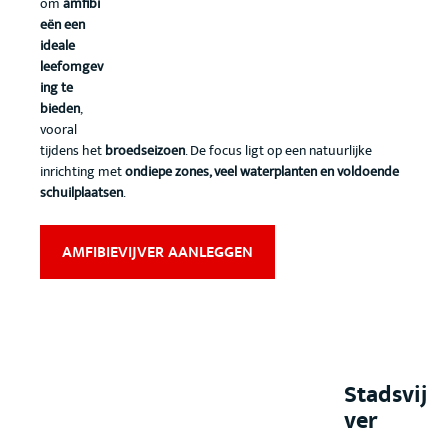
om
amfibi
eën een
ideale
leefomgev
ing te
bieden
,
vooral
tijdens het
broedseizoen
. De focus ligt op een natuurlijke
inrichting met
ondiepe zones, veel waterplanten en voldoende
schuilplaatsen
.
AMFIBIEVIJVER AANLEGGEN
Stadsvij
ver