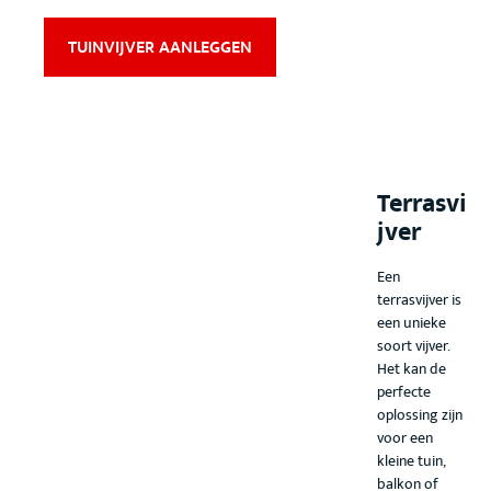
TUINVIJVER AANLEGGEN
Terrasvi
jver
Een
terrasvijver is
een unieke
soort vijver.
Het kan de
perfecte
oplossing zijn
voor een
kleine tuin,
balkon of