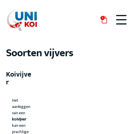
0
Soorten vijvers
Koivijve
r
Het
aanleggen
van een
koivijver
kan een
prachtige