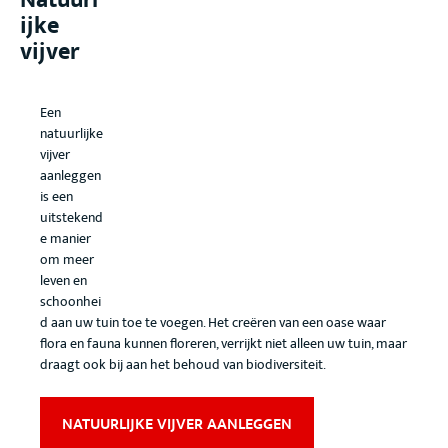
ijke
vijver
Een
natuurlijke
vijver
aanleggen
is een
uitstekend
e manier
om meer
leven en
schoonhei
d aan uw tuin toe te voegen. Het creëren van een oase waar
flora en fauna kunnen floreren, verrijkt niet alleen uw tuin, maar
draagt ook bij aan het behoud van biodiversiteit.
NATUURLIJKE VIJVER AANLEGGEN