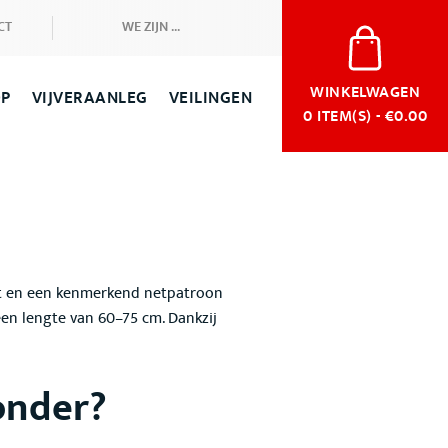
CT
WE ZIJN ...
WINKELWAGEN
OP
VIJVERAANLEG
VEILINGEN
0
ITEM(S) - €0.00
t en een kenmerkend netpatroon
een lengte van 60–75 cm
. Dankzij
onder?