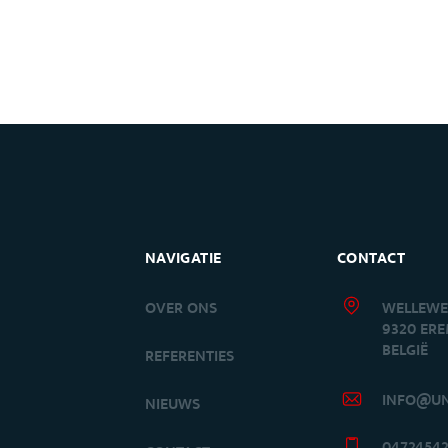
NAVIGATIE
CONTACT
OVER ONS
WELLEWE
9320 ER
BELGIË
S
REFERENTIES
INFO@UN
NIEUWS
0472454