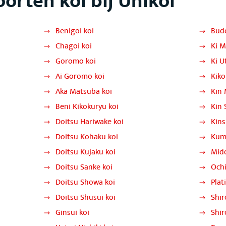
oorten koi bij Unikoi
Benigoi koi
Bud
i
Chagoi koi
Ki M
Goromo koi
Ki U
Ai Goromo koi
Kiko
Aka Matsuba koi
Kin 
Beni Kikokuryu koi
Kin 
Doitsu Hariwake koi
Kins
Doitsu Kohaku koi
Kum
Doitsu Kujaku koi
Mido
Doitsu Sanke koi
Ochi
Doitsu Showa koi
Pla
Doitsu Shusui koi
Shir
Ginsui koi
Shir