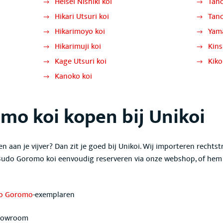
Heisei Nishiki koi
Tanc
Hikari Utsuri koi
Tan
Hikarimoyo koi
Yam
Hikarimuji koi
Kins
Kage Utsuri koi
Kiko
Kanoko koi
omo koi
kopen bij Unikoi
n aan je vijver? Dan zit je goed bij Unikoi. Wij importeren rechtst
e Budo Goromo koi
eenvoudig reserveren via onze webshop, of he
o Goromo
-exemplaren
showroom