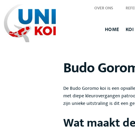
OVER ONS
REFE
HOME
KOI
Budo Gorom
De Budo Goromo
koi is een opvall
met diepe kleurovergangen
patroo
zijn unieke uitstraling is dit een g
Wat maakt de