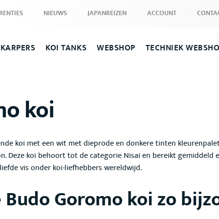
RENTIES
NIEUWS
JAPANREIZEN
ACCOUNT
CONTA
 KARPERS
KOI TANKS
WEBSHOP
TECHNIEK WEBSH
o koi
ende koi met een wit met dieprode en donkere tinten
kleurenpale
n. Deze koi behoort tot de categorie Nisai
en bereikt gemiddeld 
eliefde vis onder koi-liefhebbers wereldwijd.
 Budo Goromo koi
zo bijz