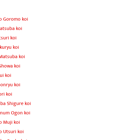
o Goromo koi
atsuba koi
tsuri koi
kuryu koi
Matsuba koi
Showa koi
ui koi
onryu koi
ri koi
ba Shigure koi
tinum Ogon koi
o Muji koi
o Utsuri koi