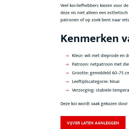
Veel koi-liefhebbers kiezen voor 
deze vis niet alleen een esthetisc
patronen of op zoek bent naar iet
Kenmerken v
Kleur
: wit met dieprode en d
Patroon
: netpatroon met di
Grootte
: gemiddeld 60–75 c
Leeftijdscategorie
: Nisai
Verzorging
: stabiele temper
Deze koi wordt vaak gekozen door 
VIJVER LATEN AANLEGGEN