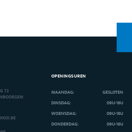
OPENINGSUREN
G 72
MAANDAG:
GESLOTEN
EMBODEGEM
DINSDAG:
09U-18U
WOENSDAG:
09U-18U
IKOI.BE
DONDERDAG:
09U-18U
299