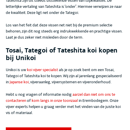
Tateshita zijn dit steeds uitstekende vissen van topkwaliteit. De
letterlijke vertaling van Tateshita is ‘onder’. Hiermee verwijzen ze naar
de kwaliteit. Deze ligt net onder de Tategoi.
Los van het feit dat deze vissen net niet bij de premium selectie
behoren, zijn dit nog steeds erg indrukwekkende en prachtige vissen.
Laat je dus zeker niet misleiden door de term.
Tosai, Tategoi of Tateshita koi kopen
bij Unikoi
Unikoi is uw
koi vijver specialist
als je op zoek bent om een Tosai,
Tategoi of Tateshita koi te kopen. Wij zijn al jarenlang gespecialiseerd
in
Japanse koi
, vijveraanleg, vijversystemen en vijveronderhoud.
Hebt u nog vragen of informatie nodig
aarzel dan niet om ons te
contacteren
of
kom langs in onze toonzaal
in Erembodegem. Onze
vijver experts helpen u graag verder met het vinden van de juiste koi
vis of materiaal.