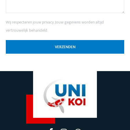
Wij respecteren jouw privacy. Jouw gegevens worden altijd
vertrouwelijk behandeld.
VERZENDEN