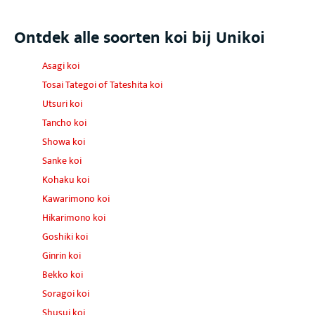
Ontdek alle soorten koi bij Unikoi
Asagi koi
Tosai Tategoi of Tateshita koi
Utsuri koi
Tancho koi
Showa koi
Sanke koi
Kohaku koi
Kawarimono koi
Hikarimono koi
Goshiki koi
Ginrin koi
Bekko koi
Soragoi koi
Shusui koi