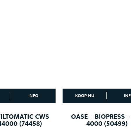
INFO
KOOP NU
IN
FILTOMATIC CWS
OASE – BIOPRESS –
14000 (74458)
4000 (50499)