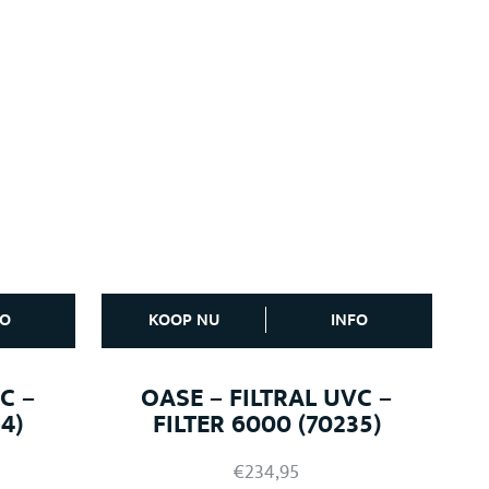
FO
KOOP NU
INFO
C –
OASE – FILTRAL UVC –
4)
FILTER 6000 (70235)
€
234,95