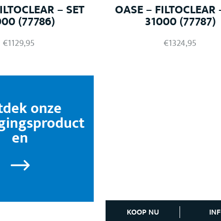
ILTOCLEAR – SET
OASE – FILTOCLEAR 
00 (77786)
31000 (77787)
€
1129,95
€
1324,95
tdek onze
gingsproduct
en
KOOP NU
IN