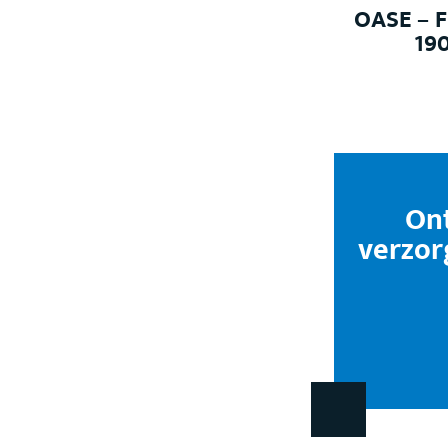
OASE – F
190
On
verzor