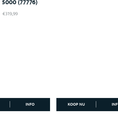
 5000 (77776)
€
319,99
INFO
KOOP NU
IN