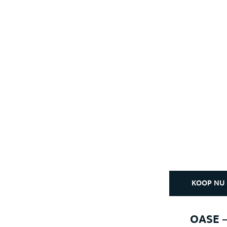
KOOP NU
OASE –