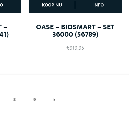
FO
KOOP NU
INFO
 –
OASE – BIOSMART – SET
41)
36000 (56789)
€
919,95
8
9