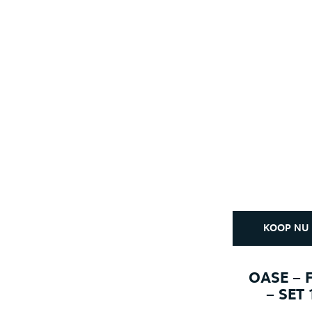
KOOP NU
OASE – 
– SET 