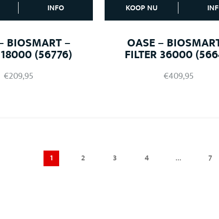
INFO
KOOP NU
IN
– BIOSMART –
OASE – BIOSMART
 18000 (56776)
FILTER 36000 (566
€
209,95
€
409,95
1
2
3
4
…
7