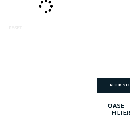
RESET
KOOP NU
OASE –
FILTE