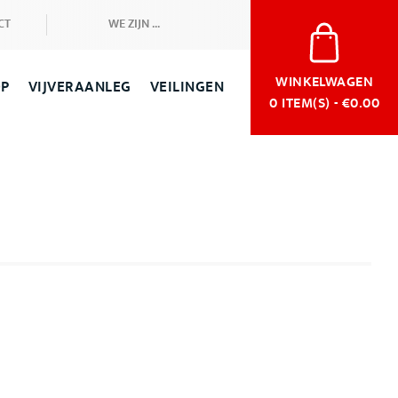
CT
WE ZIJN ...
WINKELWAGEN
OP
VIJVERAANLEG
VEILINGEN
0
ITEM(S) - €0.00