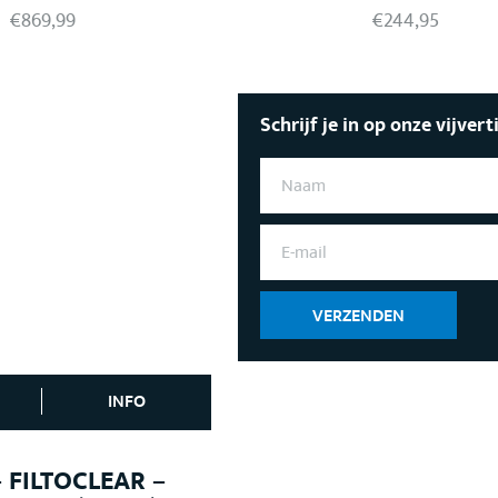
€
869,99
€
244,95
Schrijf je in op onze vijvert
N
A
A
M
E
*
-
M
A
I
VERZENDEN
L
*
INFO
 FILTOCLEAR –