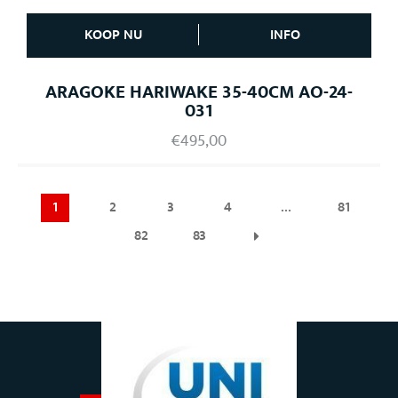
KOOP NU
INFO
ARAGOKE HARIWAKE 35-40CM AO-24-
031
€
495,00
1
2
3
4
…
81
82
83