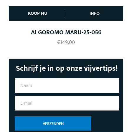
KOOP NU
INFO
AI GOROMO MARU-25-056
€
149,00
Schrijf je in op onze vijvertips!
N
A
A
M
E
*
-
M
A
I
L
VERZENDEN
*