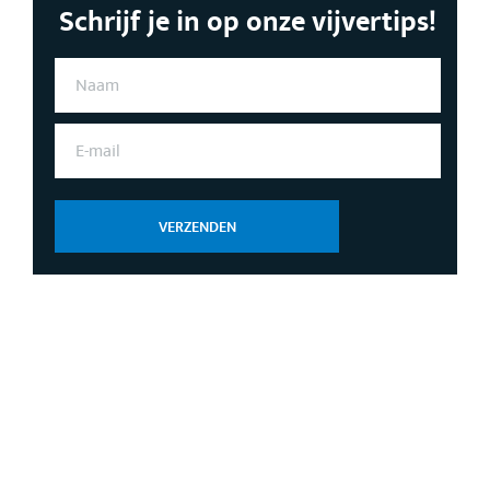
Schrijf je in op onze vijvertips!
N
A
A
M
E
*
-
M
A
I
L
VERZENDEN
*