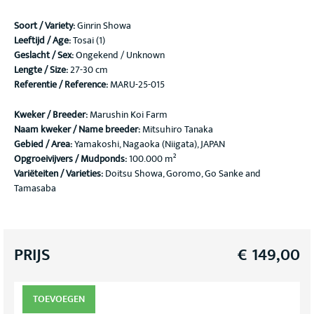
Soort / Variety
:
Ginrin Showa
Leeftijd / Age:
Tosai (1)
Geslacht / Sex:
Ongekend / Unknown
Lengte / Size:
27-30 cm
Referentie / Reference:
MARU-25-015
Kweker / Breeder:
Marushin Koi Farm
Naam kweker / Name breeder:
Mitsuhiro Tanaka
Gebied / Area:
Yamakoshi, Nagaoka (Niigata), JAPAN
Opgroeivijvers / Mudponds:
100.000 m²
Variëteiten / Varieties:
Doitsu Showa, Goromo, Go Sanke and
Tamasaba
PRIJS
€
149,00
TOEVOEGEN