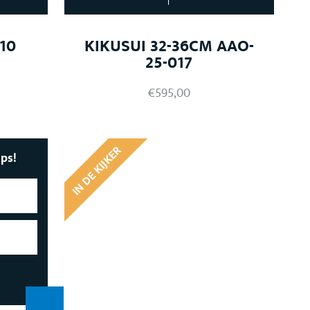
10
KIKUSUI 32-36CM AAO-
25-017
€
595,00
IN DE KIJKER
ips!