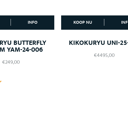
INFO
KOOP NU
IN
RYU BUTTERFLY
KIKOKURYU UNI-25
CM YAM-24-006
€
4495,00
€
249,00