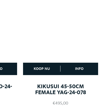
FO
KOOP NU
INFO
O-24-
KIKUSUI 45-50CM
FEMALE YAG-24-078
€
495,00