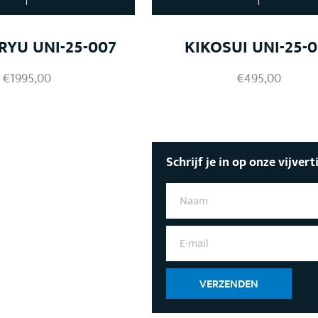
RYU UNI-25-007
KIKOSUI UNI-25-0
€
1995,00
€
495,00
Schrijf je in op onze vijvert
N
A
A
M
E
*
-
M
A
I
VERZENDEN
L
*