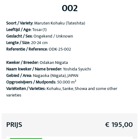
002
Soort / Variety
:
Maruten Kohaku (Tateshita)
Leeftijd / Age:
Tosai (1)
Geslacht / Sex:
Ongekend / Unknown
Lengte / Size:
20-24 cm
Referentie / Reference:
ODK-25-002
Kweker / Breeder:
Odakan Niigata
Naam kweker / Name breeder:
Yoshida Syuichi
Gebied / Area:
Nagaoka (Niigata), JAPAN
Opgroeivijvers / Mudponds:
50.000 m²
Variëteiten / Varieties:
Kohaku, Sanke, Showa and some other
varieties
PRIJS
€
195,00