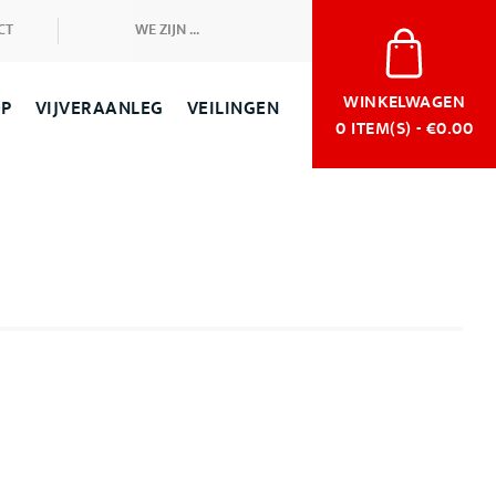
CT
WE ZIJN ...
WINKELWAGEN
OP
VIJVERAANLEG
VEILINGEN
0
ITEM(S) - €0.00