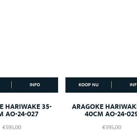
INFO
KOOP NU
IN
 HARIWAKE 35-
ARAGOKE HARIWAKE
M AO-24-027
40CM AO-24-02
€
595,00
€
595,00