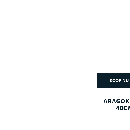
KOOP NU
ARAGOKE
40C