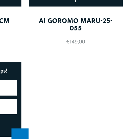
0CM
AI GOROMO MARU-25-
055
€
149,00
ips!