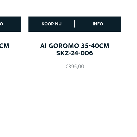
FO
KOOP NU
INFO
0CM
AI GOROMO 35-40CM
SKZ-24-006
€
395,00