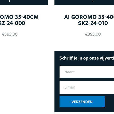
ROMO 35-40CM
AI GOROMO 35-4
KZ-24-008
SKZ-24-010
€
395,00
€
395,00
Schrijf je in op onze vijvert
N
A
A
M
E
*
-
M
A
I
VERZENDEN
L
*