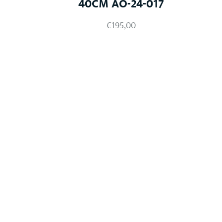
40CM AO-24-017
€
195,00