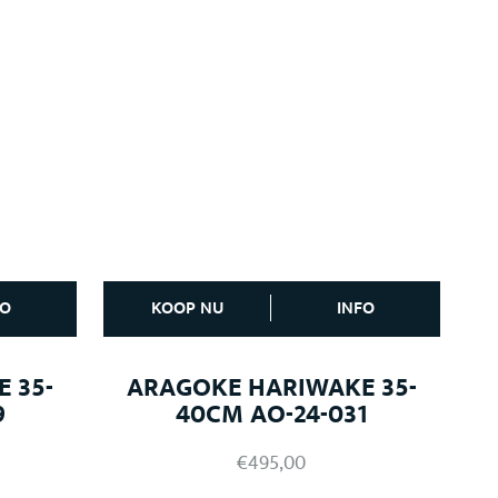
FO
KOOP NU
INFO
 35-
ARAGOKE HARIWAKE 35-
9
40CM AO-24-031
€
495,00