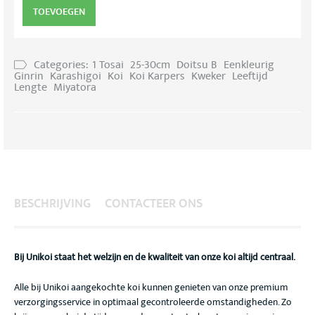
TOEVOEGEN
Categories:
1 Tosai
25-30cm
Doitsu B
Eenkleurig
Ginrin
Karashigoi
Koi
Koi Karpers
Kweker
Leeftijd
Lengte
Miyatora
BESCHRIJVING
CONTACTEER ONS
Bij Unikoi staat het welzijn en de kwaliteit van onze koi altijd centraal.
Alle bij Unikoi aangekochte koi kunnen genieten van onze premium
verzorgingsservice in optimaal gecontroleerde omstandigheden. Zo