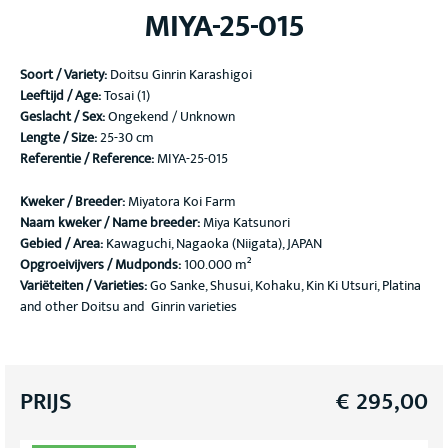
MIYA-25-015
Soort / Variety
:
Doitsu Ginrin Karashigoi
Leeftijd / Age:
Tosai (1)
Geslacht / Sex:
Ongekend / Unknown
Lengte / Size:
25-30 cm
Referentie / Reference:
MIYA-25-015
Kweker / Breeder:
Miyatora Koi Farm
Naam kweker / Name breeder:
Miya Katsunori
Gebied / Area:
Kawaguchi, Nagaoka (Niigata), JAPAN
Opgroeivijvers / Mudponds:
100.000 m²
Variëteiten / Varieties:
Go Sanke, Shusui, Kohaku, Kin Ki Utsuri, Platina
and other Doitsu and Ginrin varieties
PRIJS
€
295,00