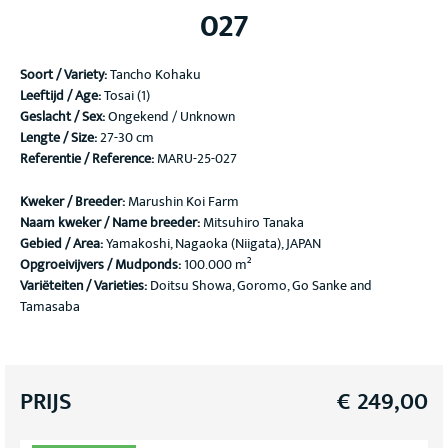
027
Soort / Variety
:
Tancho Kohaku
Leeftijd / Age:
Tosai (1)
Geslacht / Sex:
Ongekend / Unknown
Lengte / Size:
27-30 cm
Referentie / Reference:
MARU-25-027
Kweker / Breeder:
Marushin Koi Farm
Naam kweker / Name breeder:
Mitsuhiro Tanaka
Gebied / Area:
Yamakoshi, Nagaoka (Niigata), JAPAN
Opgroeivijvers / Mudponds:
100.000 m²
Variëteiten / Varieties:
Doitsu Showa, Goromo, Go Sanke and
Tamasaba
PRIJS
€
249,00