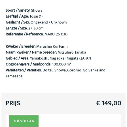
Soort / Variety
:
Showa
Leeftijd / Age:
Tosai (1)
Geslacht / Sex:
Ongekend / Unknown
Lengte / Size:
27-30 cm
Referentie / Reference:
MARU-25-030
Kweker / Breeder:
Marushin Koi Farm
Naam kweker / Name breeder:
Mitsuhiro Tanaka
Gebied / Area:
Yamakoshi, Nagaoka (Niigata), JAPAN
Opgroeivijvers / Mudponds:
100.000 m²
Variëteiten / Varieties:
Doitsu Showa, Goromo, Go Sanke and
Tamasaba
PRIJS
€
149,00
TOEVOEGEN