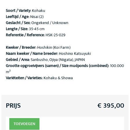
Soort / Variety
:
Kohaku
Leeftijd / Age:
Nisai (2)
Geslacht / Sex:
Ongekend / Unknown
Lengte / Size:
35-45 cm
Referentie / Reference:
HSK-25-029
Kweker / Breeder:
Hoshikin (Koi Farm)
Naam kweker / Name breeder:
Hoshino Katsuyuki
Gebied / Area:
Sanbusho, Ojiya (Niigata), JAPAN
Grootte opgroeivijvers (samen) / Size mudponds (combined):
100.000
m²
Variëteiten / Varieties:
Kohaku & Showa
PRIJS
€
395,00
TOEVOEGEN