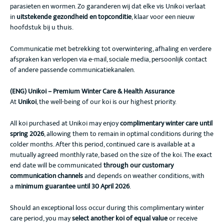
parasieten en wormen. Zo garanderen wij dat elke vis Unikoi verlaat
in
uitstekende gezondheid en topconditie
, klaar voor een nieuw
hoofdstuk bij u thuis.
Communicatie met betrekking tot overwintering, afhaling en verdere
afspraken kan verlopen via e-mail, sociale media, persoonlijk contact
of andere passende communicatiekanalen.
(ENG) Unikoi – Premium Winter Care & Health Assurance
At
Unikoi
, the well-being of our koi is our highest priority.
All koi purchased at Unikoi may enjoy
complimentary winter care until
spring 2026
, allowing them to remain in optimal conditions during the
colder months. After this period, continued care is available at a
mutually agreed monthly rate, based on the size of the koi. The exact
end date will be communicated
through our customary
communication channels
and depends on weather conditions, with
a
minimum guarantee until 30 April 2026
.
Should an exceptional loss occur during this complimentary winter
care period, you may
select another koi of equal value
or receive