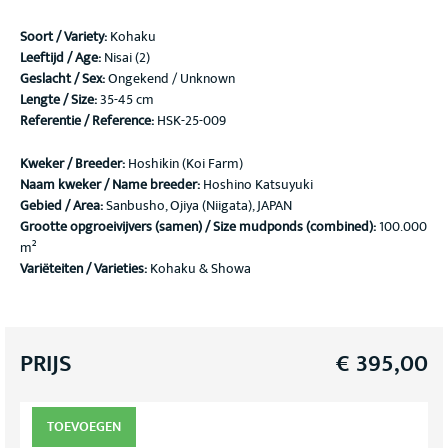
Soort / Variety
:
Kohaku
Leeftijd / Age:
Nisai (2)
Geslacht / Sex:
Ongekend / Unknown
Lengte / Size:
35-45 cm
Referentie / Reference:
HSK-25-009
Kweker / Breeder:
Hoshikin (Koi Farm)
Naam kweker / Name breeder:
Hoshino Katsuyuki
Gebied / Area:
Sanbusho, Ojiya (Niigata), JAPAN
Grootte opgroeivijvers (samen) / Size mudponds (combined):
100.000
m²
Variëteiten / Varieties:
Kohaku & Showa
PRIJS
€
395,00
TOEVOEGEN