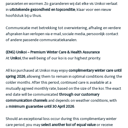
parasieten en wormen. Zo garanderen wij dat elke vis Unikoi verlaat
in
uitstekende gezondheid en topconditie
, klaar voor een nieuw
hoofdstuk bij u thuis.
Communicatie met betrekking tot overwintering, afhaling en verdere
afspraken kan verlopen via e-mail, sociale media, persoonlijk contact
of andere passende communicatiekanalen.
(ENG) Unikoi – Premium Winter Care & Health Assurance
At
Unikoi
, the well-being of our koi is our highest priority.
All koi purchased at Unikoi may enjoy
complimentary winter care until
spring 2026
, allowing them to remain in optimal conditions during the
colder months. After this period, continued care is available at a
mutually agreed monthly rate, based on the size of the koi. The exact
end date will be communicated
through our customary
communication channels
and depends on weather conditions, with
a
minimum guarantee until 30 April 2026
.
Should an exceptional loss occur during this complimentary winter
care period, you may
select another koi of equal value
or receive