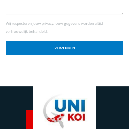
Wij respecteren jouw privacy. Jouw gegevens worden altijd
vertrouwelijk behandeld.
VERZENDEN