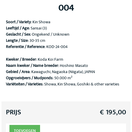
004
Soort / Variety
:
Kin Showa
Leeftijd / Age:
Sansai (3)
Geslacht / Sex:
Ongekend / Unknown
Lengte / Size:
30-35 cm
Referentie / Reference:
KOD-24-004
Kweker / Breeder:
Koda Koi Farm
Naam kweker / Name breeder:
Hoshino Masato
Gebied / Area:
Kawaguchi, Nagaoka (Niigata), JAPAN
Opgroeivijvers / Mudponds:
50.000 m²
Variëteiten / Varieties:
Showa, Kin Showa, Goshiki & other varieties
PRIJS
€
195,00
TOEVOEGEN