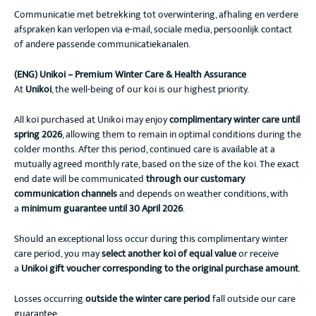
Communicatie met betrekking tot overwintering, afhaling en verdere
afspraken kan verlopen via e-mail, sociale media, persoonlijk contact
of andere passende communicatiekanalen.
(ENG) Unikoi – Premium Winter Care & Health Assurance
At
Unikoi
, the well-being of our koi is our highest priority.
All koi purchased at Unikoi may enjoy
complimentary winter care until
spring 2026
, allowing them to remain in optimal conditions during the
colder months. After this period, continued care is available at a
mutually agreed monthly rate, based on the size of the koi. The exact
end date will be communicated
through our customary
communication channels
and depends on weather conditions, with
a
minimum guarantee until 30 April 2026
.
Should an exceptional loss occur during this complimentary winter
care period, you may
select another koi of equal value
or receive
a
Unikoi gift voucher corresponding to the original purchase amount
.
Losses occurring
outside the winter care period
fall outside our care
guarantee.