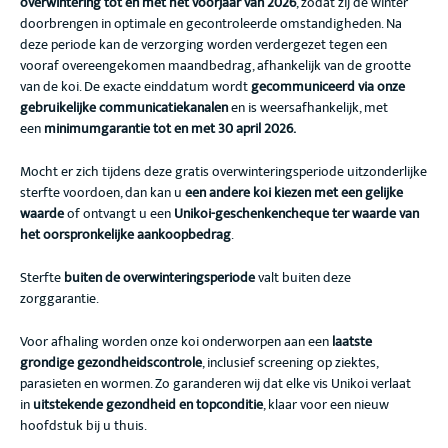
overwintering tot en met het voorjaar van 2026
, zodat zij de winter
doorbrengen in optimale en gecontroleerde omstandigheden. Na
deze periode kan de verzorging worden verdergezet tegen een
vooraf overeengekomen maandbedrag, afhankelijk van de grootte
van de koi. De exacte einddatum wordt
gecommuniceerd via onze
gebruikelijke communicatiekanalen
en is weersafhankelijk, met
een
minimumgarantie tot en met 30 april 2026.
Mocht er zich tijdens deze gratis overwinteringsperiode uitzonderlijke
sterfte voordoen, dan kan u
een andere koi kiezen met een gelijke
waarde
of ontvangt u een
Unikoi-geschenkencheque ter waarde van
het oorspronkelijke aankoopbedrag
.
Sterfte
buiten de overwinteringsperiode
valt buiten deze
zorggarantie.
Voor afhaling worden onze koi onderworpen aan een
laatste
grondige gezondheidscontrole
, inclusief screening op ziektes,
parasieten en wormen. Zo garanderen wij dat elke vis Unikoi verlaat
in
uitstekende gezondheid en topconditie
, klaar voor een nieuw
hoofdstuk bij u thuis.