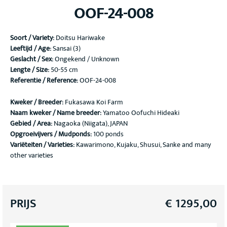
OOF-24-008
Soort / Variety
:
Doitsu Hariwake
Leeftijd / Age:
Sansai (3)
Geslacht / Sex:
Ongekend / Unknown
Lengte / Size:
50-55 cm
Referentie / Reference:
OOF-24-008
Kweker / Breeder:
Fukasawa Koi Farm
Naam kweker / Name breeder:
Yamatoo Oofuchi Hideaki
Gebied / Area:
Nagaoka (Niigata), JAPAN
Opgroeivijvers / Mudponds:
100 ponds
Variëteiten / Varieties:
Kawarimono, Kujaku, Shusui, Sanke and many
other varieties
PRIJS
€
1295,00