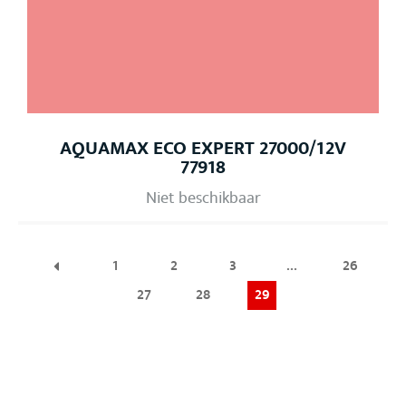
AQUAMAX ECO EXPERT 27000/12V
77918
Niet beschikbaar
1
2
3
…
26
27
28
29