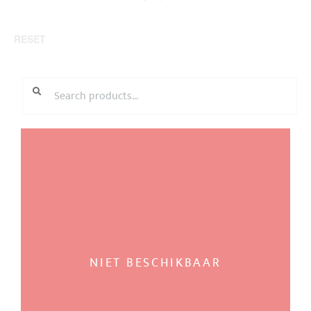
RESET
SEARCH
Search
FOR:
NIET BESCHIKBAAR