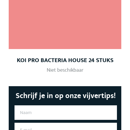
KOI PRO BACTERIA HOUSE 24 STUKS
Niet beschikbaar
Schrijf je in op onze vijvertips!
N
A
A
M
E
*
-