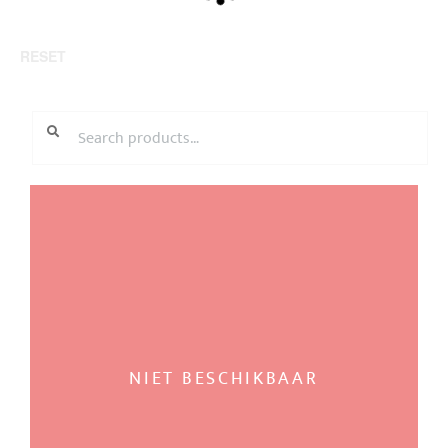
RESET
SEARCH
Search
FOR:
NIET BESCHIKBAAR