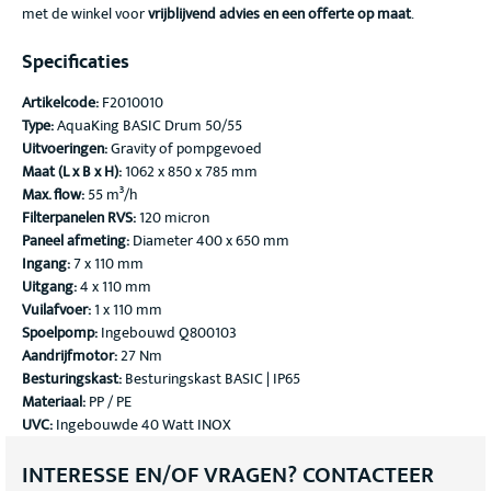
met de winkel voor
vrijblijvend advies en een offerte op maat
.
Specificaties
Artikelcode:
F2010010
Type:
AquaKing BASIC Drum 50/55
Uitvoeringen:
Gravity of pompgevoed
Maat (L x B x H):
1062 x 850 x 785 mm
Max. flow:
55 m³/h
Filterpanelen RVS:
120 micron
Paneel afmeting:
Diameter 400 x 650 mm
Ingang:
7 x 110 mm
Uitgang:
4 x 110 mm
Vuilafvoer:
1 x 110 mm
Spoelpomp:
Ingebouwd Q800103
Aandrijfmotor:
27 Nm
Besturingskast:
Besturingskast BASIC | IP65
Materiaal:
PP / PE
UVC:
Ingebouwde 40 Watt INOX
INTERESSE EN/OF VRAGEN? CONTACTEER