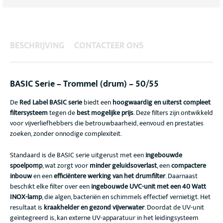
BESCHRIJVING
CONTACTEER ONS
BASIC Serie – Trommel (drum) – 50/55
De
Red Label BASIC serie
biedt een
hoogwaardig en uiterst compleet
filtersysteem
tegen de
best mogelijke prijs
. Deze filters zijn ontwikkeld
voor vijverliefhebbers die betrouwbaarheid, eenvoud en prestaties
zoeken, zonder onnodige complexiteit.
Standaard is de BASIC serie uitgerust met een
ingebouwde
spoelpomp
, wat zorgt voor
minder geluidsoverlast
, een
compactere
inbouw
en een
efficiëntere werking van het drumfilter
. Daarnaast
beschikt elke filter over een
ingebouwde UVC-unit met een 40 Watt
INOX-lamp
, die algen, bacteriën en schimmels effectief vernietigt. Het
resultaat is
kraakhelder en gezond vijverwater
. Doordat de UV-unit
geïntegreerd is, kan externe UV-apparatuur in het leidingsysteem