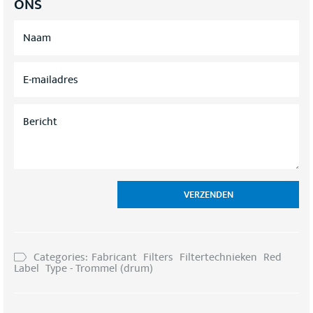
ONS
N
A
A
M
E
*
-
M
A
B
I
E
L
R
A
I
D
C
R
H
E
T
S
*
*
VERZENDEN
Categories:
Fabricant
Filters
Filtertechnieken
Red
Label
Type - Trommel (drum)