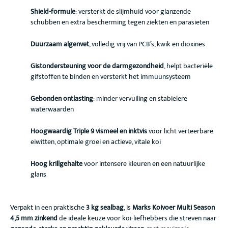
Shield-formule
: versterkt de slijmhuid voor glanzende
schubben en extra bescherming tegen ziekten en parasieten
Duurzaam algenvet
, volledig vrij van PCB’s, kwik en dioxines
Gistondersteuning voor de darmgezondheid
, helpt bacteriële
gifstoffen te binden en versterkt het immuunsysteem
Gebonden ontlasting
: minder vervuiling en stabielere
waterwaarden
Hoogwaardig Triple 9 vismeel en inktvis
voor licht verteerbare
eiwitten, optimale groei en actieve, vitale koi
Hoog krillgehalte
voor intensere kleuren en een natuurlijke
glans
Verpakt in een praktische
3 kg sealbag
, is
Marks Koivoer Multi Season
4,5 mm zinkend
de ideale keuze voor koi-liefhebbers die streven naar