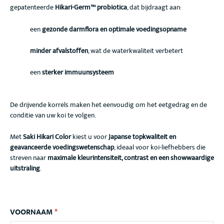
gepatenteerde
Hikari-Germ™ probiotica
, dat bijdraagt aan:
een
gezonde darmflora en optimale voedingsopname
minder afvalstoffen
, wat de waterkwaliteit verbetert
een
sterker immuunsysteem
De drijvende korrels maken het eenvoudig om het eetgedrag en de
conditie van uw koi te volgen.
Met
Saki Hikari Color
kiest u voor
Japanse topkwaliteit en
geavanceerde voedingswetenschap
, ideaal voor koi-liefhebbers die
streven naar
maximale kleurintensiteit, contrast en een showwaardige
uitstraling
.
VOORNAAM
*