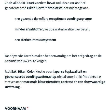
Zoals alle Saki Hikari-voeders bevat ook deze variant het
gepatenteerde
Hikari-Germ™ probiotica
, dat bijdraagt aan:
een
gezonde darmflora en optimale voedingsopname
minder afvalstoffen
, wat de waterkwaliteit verbetert
een
sterker immuunsysteem
De drijvende korrels maken het eenvoudig om het eetgedrag en de
conditie van uw koi te volgen.
Met
Saki Hikari Color
kiest u voor
Japanse topkwaliteit en
geavanceerde voedingswetenschap
, ideaal voor koi-liefhebbers die
streven naar
maximale kleurintensiteit, contrast en een showwaardige
uitstraling
.
VOORNAAM
*