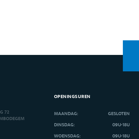
OPENINGSUREN
G 72
MAANDAG:
GESLOTEN
EMBODEGEM
DINSDAG:
09U-18U
WOENSDAG:
09U-18U