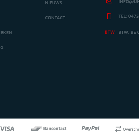
INFO@UN
NIEUWS
TEL: 047
CONTACT
BTW: BE 
IEKEN
EG