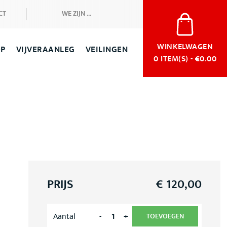
CT
WE ZIJN ...
WINKELWAGEN
OP
VIJVERAANLEG
VEILINGEN
0
ITEM(S) - €0.00
PRIJS
€
120,00
-
+
Aantal
TOEVOEGEN