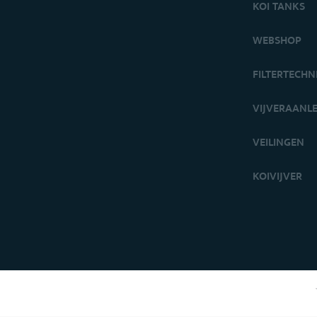
KOI TANKS
WEBSHOP
FILTERTECHN
VIJVERAANL
VEILINGEN
KOIVIJVER