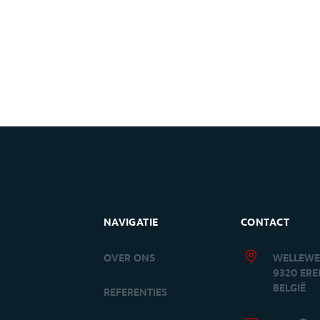
NAVIGATIE
CONTACT
OVER ONS
WELLEWE
9320 ER
BELGIË
S
REFERENTIES