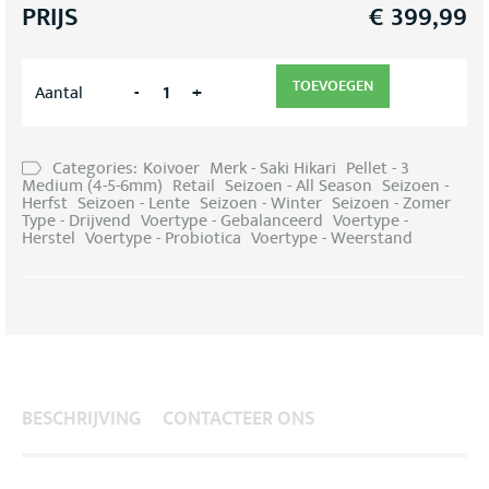
PRIJS
€
399,99
TOEVOEGEN
-
+
Aantal
Categories:
Koivoer
Merk - Saki Hikari
Pellet - 3
Medium (4-5-6mm)
Retail
Seizoen - All Season
Seizoen -
Herfst
Seizoen - Lente
Seizoen - Winter
Seizoen - Zomer
Type - Drijvend
Voertype - Gebalanceerd
Voertype -
Herstel
Voertype - Probiotica
Voertype - Weerstand
BESCHRIJVING
CONTACTEER ONS