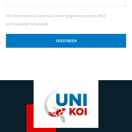
Wij respecteren jouw privacy. Jouw gegevens worden altijd
vertrouwelijk behandeld.
VERZENDEN