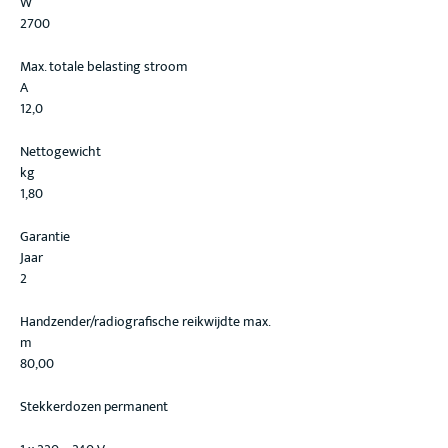
W
2700
Max. totale belasting stroom
A
12,0
Nettogewicht
kg
1,80
Garantie
Jaar
2
Handzender/radiografische reikwijdte max.
m
80,00
Stekkerdozen permanent