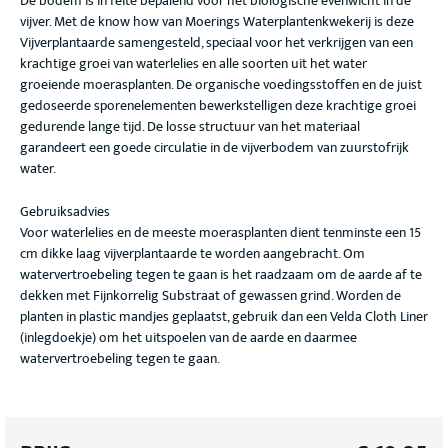
De bodem is in feite bepalend voor het biologische evenwicht in de
vijver. Met de know how van Moerings Waterplantenkwekerij is deze
Vijverplantaarde samengesteld, speciaal voor het verkrijgen van een
krachtige groei van waterlelies en alle soorten uit het water
groeiende moerasplanten. De organische voedingsstoffen en de juist
gedoseerde sporenelementen bewerkstelligen deze krachtige groei
gedurende lange tijd. De losse structuur van het materiaal
garandeert een goede circulatie in de vijverbodem van zuurstofrijk
water.
Gebruiksadvies
Voor waterlelies en de meeste moerasplanten dient tenminste een 15
cm dikke laag vijverplantaarde te worden aangebracht. Om
watervertroebeling tegen te gaan is het raadzaam om de aarde af te
dekken met Fijnkorrelig Substraat of gewassen grind. Worden de
planten in plastic mandjes geplaatst, gebruik dan een Velda Cloth Liner
(inlegdoekje) om het uitspoelen van de aarde en daarmee
watervertroebeling tegen te gaan.