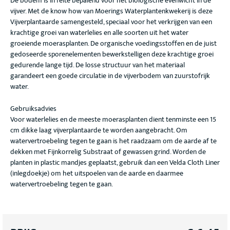
De bodem is in feite bepalend voor het biologische evenwicht in de
vijver. Met de know how van Moerings Waterplantenkwekerij is deze
Vijverplantaarde samengesteld, speciaal voor het verkrijgen van een
krachtige groei van waterlelies en alle soorten uit het water
groeiende moerasplanten. De organische voedingsstoffen en de juist
gedoseerde sporenelementen bewerkstelligen deze krachtige groei
gedurende lange tijd. De losse structuur van het materiaal
garandeert een goede circulatie in de vijverbodem van zuurstofrijk
water.
Gebruiksadvies
Voor waterlelies en de meeste moerasplanten dient tenminste een 15
cm dikke laag vijverplantaarde te worden aangebracht. Om
watervertroebeling tegen te gaan is het raadzaam om de aarde af te
dekken met Fijnkorrelig Substraat of gewassen grind. Worden de
planten in plastic mandjes geplaatst, gebruik dan een Velda Cloth Liner
(inlegdoekje) om het uitspoelen van de aarde en daarmee
watervertroebeling tegen te gaan.