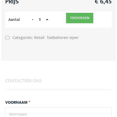
PRIJS
€
6,45
TOEVOEGEN
-
+
Aantal
Categories:
Retail
Toebehoren vijver
CONTACTEER ONS
VOORNAAM
*