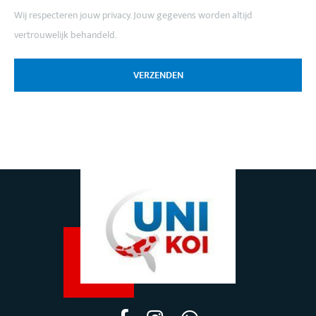
Wij respecteren jouw privacy. Jouw gegevens worden altijd
vertrouwelijk behandeld.
VERZENDEN