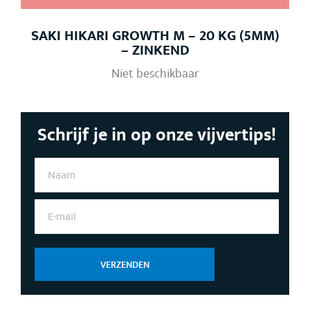
SAKI HIKARI GROWTH M – 20 KG (5MM)
– ZINKEND
Niet beschikbaar
Schrijf je in op onze vijvertips!
N
A
A
M
E
*
-
M
A
I
L
VERZENDEN
*