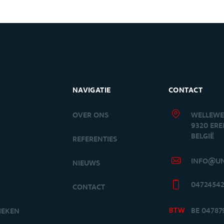
NAVIGATIE
CONTACT
OVER ONS
WELLEWE
9320 ER
BELGIË
S
REFERENTIES
INFO@UN
NIEUWS
0472454
CONTACT
BE 04787
IEKEN