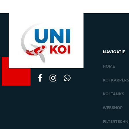
NAVIGATIE
HOME
KOI KARPER
KOI TANKS
WEBSHOP
FILTERTECHN