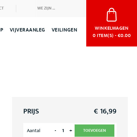
CT
WE ZIJN ...
WINKELWAGEN
OP
VIJVERAANLEG
VEILINGEN
0
ITEM(S) - €0.00
PRIJS
€
16,99
-
+
Aantal
TOEVOEGEN