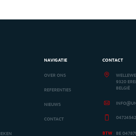
NAVIGATIE
CONTACT
OVER ONS
WELLEWE
9320 ER
BELGIË
S
REFERENTIES
INFO@UN
NIEUWS
0472454
CONTACT
BE 04787
IEKEN