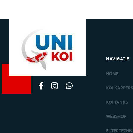
NAVIGATIE
HOME
KOI KARPER
KOI TANKS
WEBSHOP
FILTERTECHN