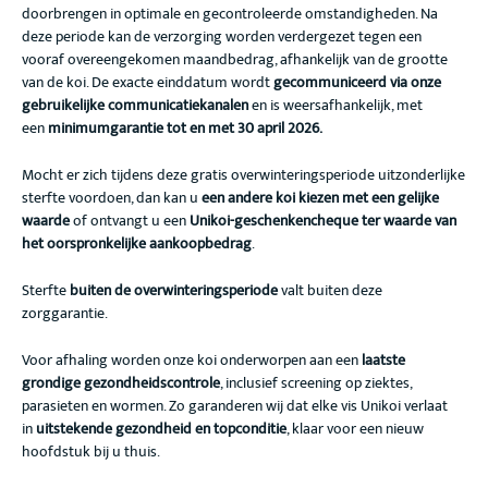
doorbrengen in optimale en gecontroleerde omstandigheden. Na
deze periode kan de verzorging worden verdergezet tegen een
vooraf overeengekomen maandbedrag, afhankelijk van de grootte
van de koi. De exacte einddatum wordt
gecommuniceerd via onze
gebruikelijke communicatiekanalen
en is weersafhankelijk, met
een
minimumgarantie tot en met 30 april 2026.
Mocht er zich tijdens deze gratis overwinteringsperiode uitzonderlijke
sterfte voordoen, dan kan u
een andere koi kiezen met een gelijke
waarde
of ontvangt u een
Unikoi-geschenkencheque ter waarde van
het oorspronkelijke aankoopbedrag
.
Sterfte
buiten de overwinteringsperiode
valt buiten deze
zorggarantie.
Voor afhaling worden onze koi onderworpen aan een
laatste
grondige gezondheidscontrole
, inclusief screening op ziektes,
parasieten en wormen. Zo garanderen wij dat elke vis Unikoi verlaat
in
uitstekende gezondheid en topconditie
, klaar voor een nieuw
hoofdstuk bij u thuis.