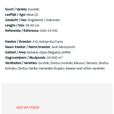
Soort / Variety
:
Goshiki
Leeftijd / Age:
Nisai (2)
Geslacht / Sex:
Ongekend / Unknown
Lengte / Size:
38-40 cm
Referentie / Reference:
AAO-25-010
Kweker / Breeder:
A.O. Aokiya Koi Farm
Naam kweker / Name breeder:
Aoki Motoyoshi
Gebied / Area:
Katakai, Ojiya (Niigata), JAPAN
Opgroeivijvers / Mudponds:
20.000 m²
Variëteiten / Varieties:
Goshiki, Doitsu Goshiki, Kikusui, Yamato, Doitsu
Kohaku, Doitsu Sanke, Hariwake, Kujaku, Kawari and other varieties
OUT OF STOCK