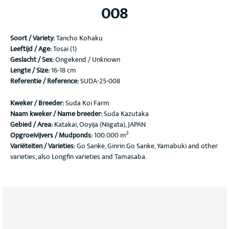
008
Soort / Variety
:
Tancho Kohaku
Leeftijd / Age:
Tosai (1)
Geslacht / Sex:
Ongekend / Unknown
Lengte / Size:
16-18 cm
Referentie / Reference:
SUDA-25-008
Kweker / Breeder:
Suda Koi Farm
Naam kweker / Name breeder:
Suda Kazutaka
Gebied / Area:
Katakai, Ooyija (Niigata), JAPAN
Opgroeivijvers / Mudponds:
100.000 m²
Variëteiten / Varieties:
Go Sanke, Ginrin Go Sanke, Yamabuki and other
varieties, also Longfin varieties and Tamasaba.