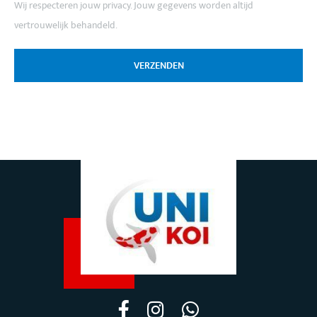
Wij respecteren jouw privacy. Jouw gegevens worden altijd
vertrouwelijk behandeld.
VERZENDEN