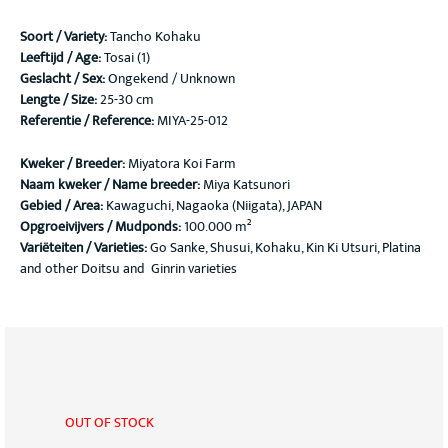
Soort / Variety
:
Tancho Kohaku
Leeftijd / Age:
Tosai (1)
Geslacht / Sex:
Ongekend / Unknown
Lengte / Size:
25-30 cm
Referentie / Reference:
MIYA-25-012
Kweker / Breeder:
Miyatora Koi Farm
Naam kweker / Name breeder:
Miya Katsunori
Gebied / Area:
Kawaguchi, Nagaoka (Niigata), JAPAN
Opgroeivijvers / Mudponds:
100.000 m²
Variëteiten / Varieties:
Go Sanke, Shusui, Kohaku, Kin Ki Utsuri, Platina
and other Doitsu and Ginrin varieties
OUT OF STOCK