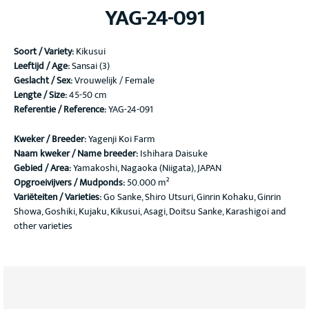
YAG-24-091
Soort / Variety
:
Kikusui
Leeftijd / Age:
Sansai (3)
Geslacht / Sex:
Vrouwelijk / Female
Lengte / Size:
45-50 cm
Referentie / Reference:
YAG-24-091
Kweker / Breeder:
Yagenji Koi Farm
Naam kweker / Name breeder:
Ishihara Daisuke
Gebied / Area:
Yamakoshi, Nagaoka (Niigata), JAPAN
Opgroeivijvers / Mudponds:
50.000 m²
Variëteiten / Varieties:
Go Sanke, Shiro Utsuri, Ginrin Kohaku, Ginrin
Showa, Goshiki, Kujaku, Kikusui, Asagi, Doitsu Sanke, Karashigoi and
other varieties