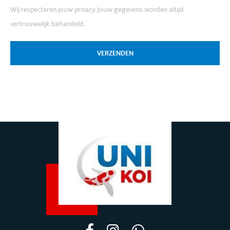
Wij respecteren jouw privacy. Jouw gegevens worden altijd
vertrouwelijk behandeld.
VERZENDEN