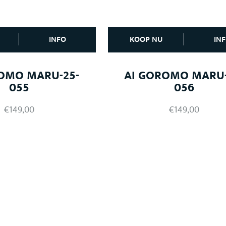
INFO
KOOP NU
IN
OMO MARU-25-
AI GOROMO MARU-
055
056
€
149,00
€
149,00