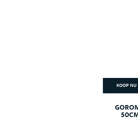
KOOP NU
GOROM
50CM