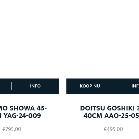
INFO
KOOP NU
IN
O SHOWA 45-
DOITSU GOSHIKI 
 YAG-24-009
40CM AAO-25-0
€
795,00
€
495,00