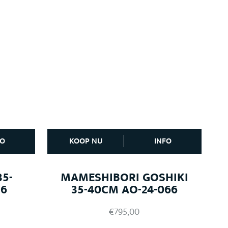
FO
KOOP NU
INFO
35-
MAMESHIBORI GOSHIKI
56
35-40CM AO-24-066
€
795,00