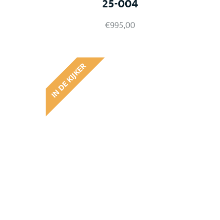
25-004
€
995,00
IN DE KIJKER