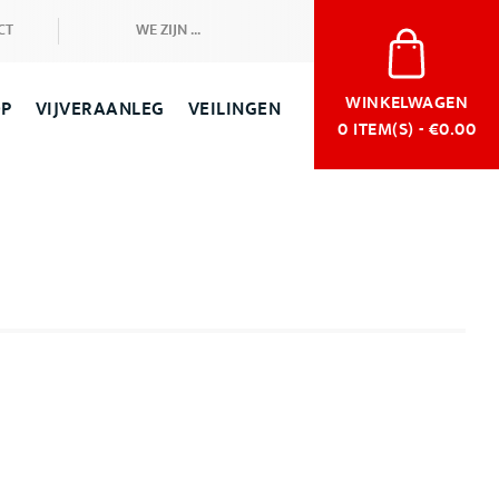
CT
WE ZIJN ...
WINKELWAGEN
OP
VIJVERAANLEG
VEILINGEN
0
ITEM(S) - €0.00