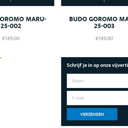
GOROMO MARU-
BUDO GOROMO MA
25-002
25-003
€
149,00
€
149,00
Schrijf je in op onze vijvert
N
A
A
M
E
*
-
M
A
I
VERZENDEN
L
*