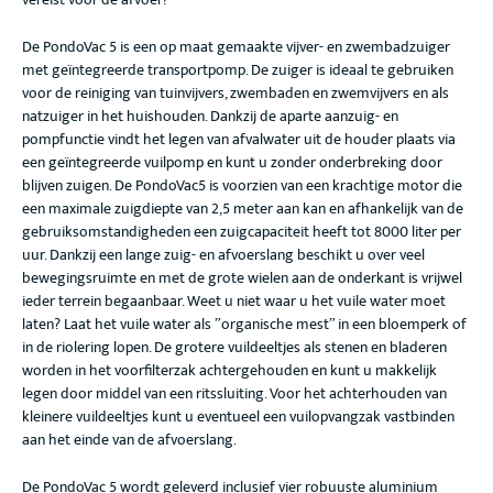
De PondoVac 5 is een op maat gemaakte vijver- en zwembadzuiger
met geïntegreerde transportpomp. De zuiger is ideaal te gebruiken
voor de reiniging van tuinvijvers, zwembaden en zwemvijvers en als
natzuiger in het huishouden. Dankzij de aparte aanzuig- en
pompfunctie vindt het legen van afvalwater uit de houder plaats via
een geïntegreerde vuilpomp en kunt u zonder onderbreking door
blijven zuigen. De PondoVac5 is voorzien van een krachtige motor die
een maximale zuigdiepte van 2,5 meter aan kan en afhankelijk van de
gebruiksomstandigheden een zuigcapaciteit heeft tot 8000 liter per
uur. Dankzij een lange zuig- en afvoerslang beschikt u over veel
bewegingsruimte en met de grote wielen aan de onderkant is vrijwel
ieder terrein begaanbaar. Weet u niet waar u het vuile water moet
laten? Laat het vuile water als ”organische mest” in een bloemperk of
in de riolering lopen. De grotere vuildeeltjes als stenen en bladeren
worden in het voorfilterzak achtergehouden en kunt u makkelijk
legen door middel van een ritssluiting. Voor het achterhouden van
kleinere vuildeeltjes kunt u eventueel een vuilopvangzak vastbinden
aan het einde van de afvoerslang.
De PondoVac 5 wordt geleverd inclusief vier robuuste aluminium