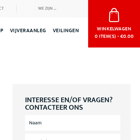
CT
WE ZIJN ...
WINKELWAGEN
OP
VIJVERAANLEG
VEILINGEN
0
ITEM(S) - €0.00
INTERESSE EN/OF VRAGEN?
CONTACTEER ONS
N
A
A
M
E
*