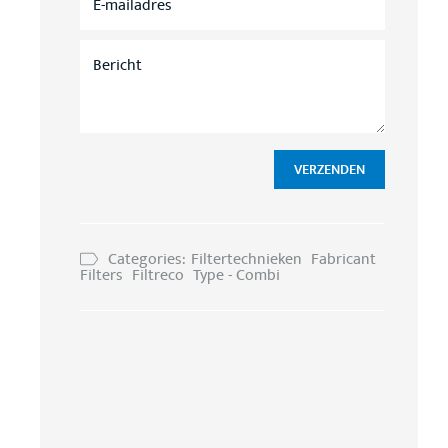
-
M
A
B
I
E
L
R
A
I
D
C
R
H
E
T
S
*
*
VERZENDEN
Categories:
Filtertechnieken
Fabricant
Filters
Filtreco
Type - Combi