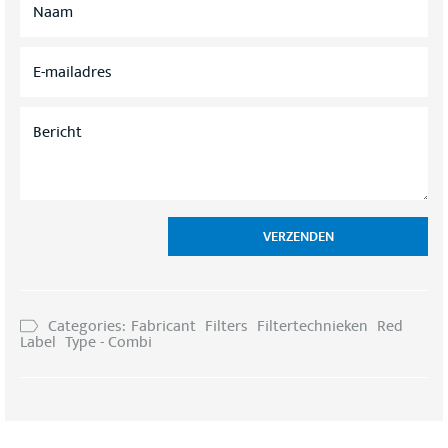
A
A
M
E
*
-
M
A
B
I
E
L
R
A
I
D
C
R
H
E
T
S
*
*
VERZENDEN
Categories:
Fabricant
Filters
Filtertechnieken
Red
Label
Type - Combi