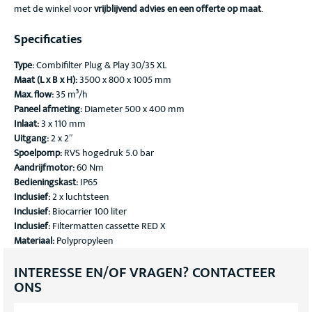
met de winkel voor
vrijblijvend advies en een offerte op maat
.
Specificaties
Type:
Combifilter Plug & Play 30/35 XL
Maat (L x B x H):
3500 x 800 x 1005 mm
Max. flow:
35 m³/h
Paneel afmeting:
Diameter 500 x 400 mm
Inlaat:
3 x 110 mm
Uitgang:
2 x 2″
Spoelpomp:
RVS hogedruk 5.0 bar
Aandrijfmotor:
60 Nm
Bedieningskast:
IP65
Inclusief:
2 x luchtsteen
Inclusief:
Biocarrier 100 liter
Inclusief:
Filtermatten cassette RED X
Materiaal:
Polypropyleen
INTERESSE EN/OF VRAGEN? CONTACTEER
ONS
N