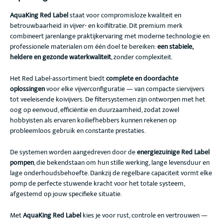
AquaKing Red Label
staat voor compromisloze kwaliteit en
betrouwbaarheid in vijver- en koifiltratie. Dit premium merk
combineert jarenlange praktijkervaring met moderne technologie en
professionele materialen om één doel te bereiken:
een stabiele,
heldere en gezonde waterkwaliteit
, zonder complexiteit.
Het Red Label-assortiment biedt
complete en doordachte
oplossingen
voor elke vijverconfiguratie — van compacte siervijvers
tot veeleisende koivijvers. De filtersystemen zijn ontworpen met het
oog op eenvoud, efficiëntie en duurzaamheid, zodat zowel
hobbyisten als ervaren koiliefhebbers kunnen rekenen op
probleemloos gebruik en constante prestaties.
De systemen worden aangedreven door de
energiezuinige Red Label
pompen
, die bekendstaan om hun stille werking, lange levensduur en
lage onderhoudsbehoefte. Dankzij de regelbare capaciteit vormt elke
pomp de perfecte stuwende kracht voor het totale systeem,
afgestemd op jouw specifieke situatie.
Met
AquaKing Red Label
kies je voor rust, controle en vertrouwen —