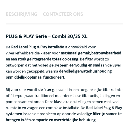
BESCHRIJVING
CONTACTEER ONS
PLUG & PLAY Serie – Combi 30/35 XL
De
Red Label Plug & Play installatie
is ontwikkeld voor
vijverliefhebbers die kiezen voor
maximaal gemak, betrouwbaarheid
en een strak geïntegreerde totaaloplossing
.
De filter
wordt zo
ontworpen dat het volledige systeem
eenvoudig en snel
aan de vijver
kan worden gekoppeld, waarna
de volledige waterhuishouding
onmiddellijk optimaal functioneert
.
Bij voorkeur wordt
de filter
geplaatst in een toegankelijke filterruimte
of filterput, waar traditioneel meerdere losse filterunits, leidingen en
pompen samenkomen. Deze klassieke opstellingen nemen vaak veel
ruimte in en vragen een complexe installatie. De
Red Label Plug & Play
systemen
lossen dit probleem op door
de volledige filterlijn samen te
brengen in één compacte en overzichtelijke behuizing
.