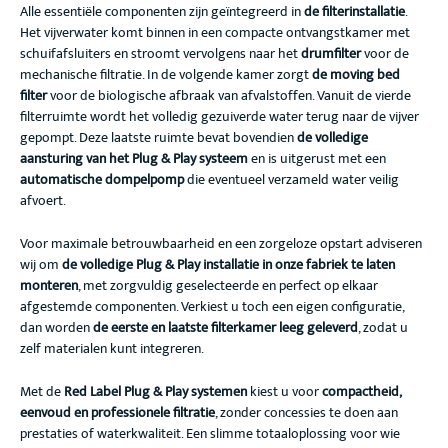
Alle essentiële componenten zijn geïntegreerd in
de filterinstallatie
.
Het vijverwater komt binnen in een compacte ontvangstkamer met
schuifafsluiters en stroomt vervolgens naar het
drumfilter
voor de
mechanische filtratie. In de volgende kamer zorgt
de moving bed
filter
voor de biologische afbraak van afvalstoffen. Vanuit de vierde
filterruimte wordt het volledig gezuiverde water terug naar de vijver
gepompt. Deze laatste ruimte bevat bovendien
de volledige
aansturing van het Plug & Play systeem
en is uitgerust met een
automatische dompelpomp
die eventueel verzameld water veilig
afvoert.
Voor maximale betrouwbaarheid en een zorgeloze opstart adviseren
wij om
de volledige Plug & Play installatie in onze fabriek te laten
monteren
, met zorgvuldig geselecteerde en perfect op elkaar
afgestemde componenten. Verkiest u toch een eigen configuratie,
dan worden
de eerste en laatste filterkamer leeg geleverd
, zodat u
zelf materialen kunt integreren.
Met de
Red Label Plug & Play systemen
kiest u voor
compactheid,
eenvoud en professionele filtratie
, zonder concessies te doen aan
prestaties of waterkwaliteit. Een slimme totaaloplossing voor wie