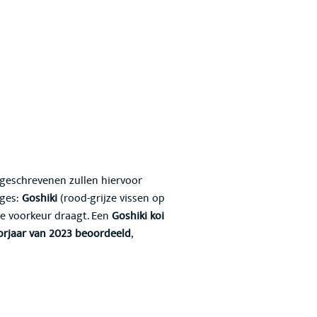
ingeschrevenen zullen hiervoor
nges:
Goshiki
(rood-grijze vissen op
 je voorkeur draagt. Een
Goshiki koi
orjaar van 2023 beoordeeld
,