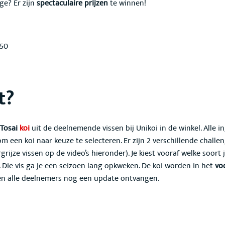
ge? Er zijn
spectaculaire prijzen
te winnen!
250
t?
Tosai
koi
uit de deelnemende vissen bij Unikoi in de winkel. Alle 
m een koi naar keuze te selecteren. Er zijn 2 verschillende challe
rgrijze vissen op de video’s hieronder). Je kiest vooraf welke soort
. Die vis ga je een seizoen lang opkweken. De koi worden in het
vo
llen alle deelnemers nog een update ontvangen.