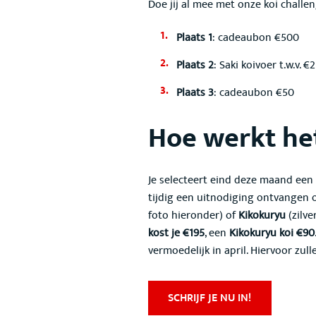
Doe jij al mee met onze koi challen
Plaats 1
: cadeaubon €500
Plaats 2
: Saki koivoer t.w.v. €
Plaats 3
: cadeaubon €50
Hoe werkt he
Je selecteert eind deze maand een
tijdig een uitnodiging ontvangen o
foto hieronder) of
Kikokuryu
(zilve
kost je €195
, een
Kikokuryu koi €90
vermoedelijk in april. Hiervoor zu
SCHRIJF JE NU IN!