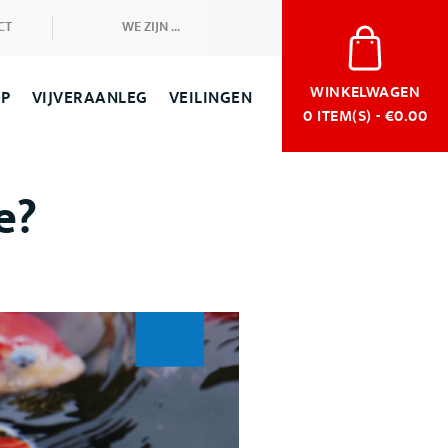
CT
WE ZIJN ...
WINKELWAGEN
OP
VIJVERAANLEG
VEILINGEN
0
ITEM(S) - €0.00
e?